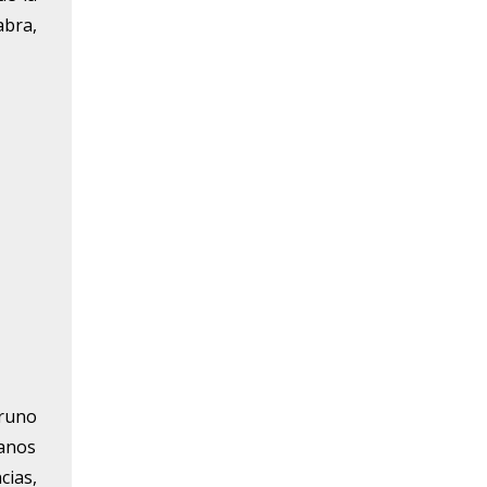
abra,
truno
manos
cias,