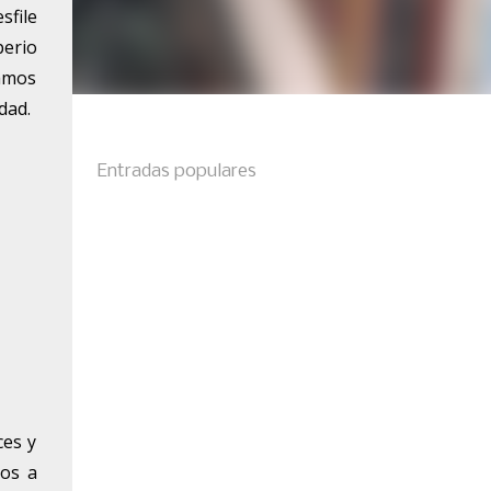
sfile
perio
amos
dad.
Entradas populares
ces y
mos a