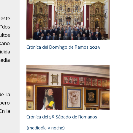
 este
 "dos
ultos
osano
Crónica del Domingo de Ramos 2026
idida
media
de la
opero
En la
Crónica del 5º Sábado de Romanos
(mediodía y noche)