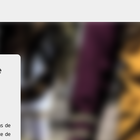
e
s de
te de