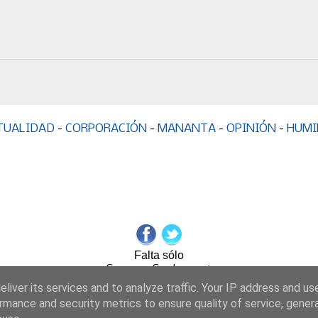
TUALIDAD
-
CORPORACIÓN
-
MANANTA
-
OPINIÓN
-
HUMI
Falta sólo
Semana Santa 2026
Para Semana Santa
liver its services and to analyze traffic. Your IP address and us
Calcula los usuarios online de tu web o blog
rmance and security metrics to ensure quality of service, gene
Copyright 2009 www.corporacionelpez.es