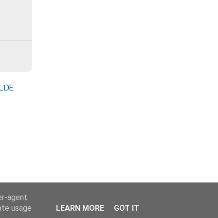
LDE
er-agent
rate usage
LEARN MORE
GOT IT