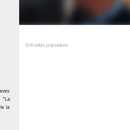
Entradas populares
ueves
 "La
le la